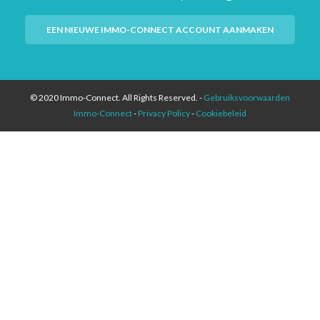
EEN NIEUWE IMMO-CONNECT ACCOUNT AANMAKEN
© 2020 Immo-Connect. All Rights Reserved. -
Gebruiksvoorwaarden
Immo-Connect
-
Privacy Policy
-
Cookiebeleid