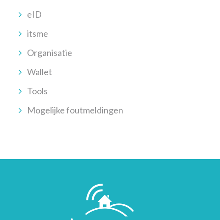
eID
itsme
Organisatie
Wallet
Tools
Mogelijke foutmeldingen