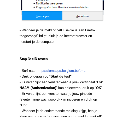
- Wanneer je de melding “eID België is aan Firefox
toegevoegd” krijgt, sluit je de internetbrowser en
herstart je de computer
Stap 3: eID testen
https://iamapps.belgium.be/tma
- Surf naar:
- Druk onderaan op "
Start de test"
- Er verschijnt een venster waar je jouw certificaat “
UW
NAAM (Authentication)
” kan selecteren, druk op "
OK
"
- Er verschijnt een venster waar je jouw pincode
(sleutelhangerwachtwoord) kan invoeren en druk op
"
OK"
- Wanneer je de onderstaande melding krijgt, ben je
klaar om op onze toepassingen aan te melden met eID